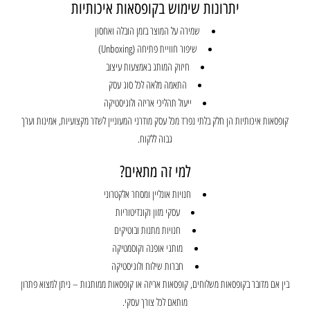
יתרונות שימוש בקופסאות איכותיות
שמירה על המוצר בזמן הובלה ואחסון
שיפור חוויית פתיחה (Unboxing)
חיזוק המותג באמצעות עיצוב
התאמה מלאה לכל סוג עסק
ייעול תהליכי אריזה ולוגיסטיקה
קופסאות איכותיות הן חלק בלתי נפרד מכל עסק מודרני המעוניין לשדר מקצועיות, אמינות וערך
גבוה ללקוח.
למי זה מתאים?
חנויות אונליין ומסחר אלקטרוני
עסקי מזון וקונדיטוריות
חנויות מתנות ובוטיקים
מותגי אופנה וקוסמטיקה
חברות שילוח ולוגיסטיקה
בין אם מדובר בקופסאות משלוחים, קופסאות אריזה או קופסאות ממותגות – ניתן למצוא פתרון
מותאם לכל צורך עסקי.