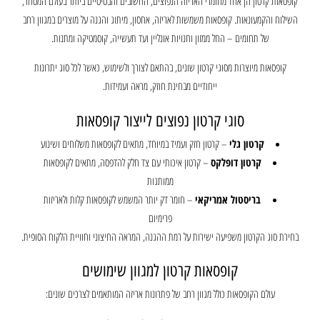
קופסאות קרטון הן אחד מחומרי האריזה הנפוצים, החשובים והבסיסיים ביותר בעולם המסחר,
השילוח והקמעונאות. קופסאות משמשות לאריזה, אחסון, מיתוג והגנה על מוצרים במגוון רחב
של תחומים – החל ממזון וחנויות אונליין ועד תעשייה, קוסמטיקה ומתנות.
קופסאות מיוצרות מסוגי קרטון שונים, בהתאם לצורך ולשימוש, כאשר לכל סוג יתרונות
ייחודיים מבחינת חוזק, מראה ועמידות.
סוגי קרטון נפוצים לייצור קופסאות
קרטון גלי
– קרטון חזק ועמיד במיוחד, מתאים לקופסאות משלוחים ושינוע
קרטון דופלקס
– קרטון איכותי עם צד חלק להדפסה, מתאים לקופסאות
ממותגות
בריסטול אמריקאי
– חומר דק יותר המשמש לקופסאות קלות ולאריזות
פרימיום
בחירת סוג הקרטון משפיעה ישירות על רמת ההגנה, המראה החיצוני וחוויית הלקוח הסופית.
קופסאות קרטון למגוון שימושים
עולם הקופסאות כולל מגוון רחב של פתרונות אריזה המותאמים לצרכים שונים: