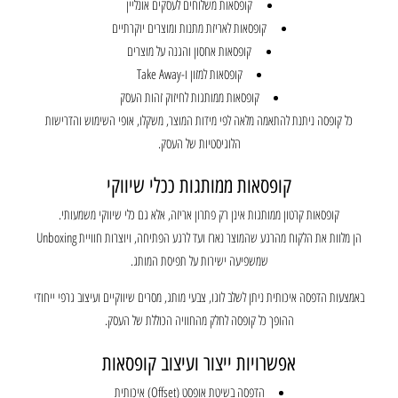
קופסאות משלוחים לעסקים אונליין
קופסאות לאריזת מתנות ומוצרים יוקרתיים
קופסאות אחסון והגנה על מוצרים
קופסאות למזון ו-Take Away
קופסאות ממותגות לחיזוק זהות העסק
כל קופסה ניתנת להתאמה מלאה לפי מידות המוצר, משקלו, אופי השימוש והדרישות
הלוגיסטיות של העסק.
קופסאות ממותגות ככלי שיווקי
קופסאות קרטון ממותגות אינן רק פתרון אריזה, אלא גם כלי שיווקי משמעותי.
הן מלוות את הלקוח מהרגע שהמוצר נארז ועד לרגע הפתיחה, ויוצרות חוויית Unboxing
שמשפיעה ישירות על תפיסת המותג.
באמצעות הדפסה איכותית ניתן לשלב לוגו, צבעי מותג, מסרים שיווקיים ועיצוב גרפי ייחודי
ההופך כל קופסה לחלק מהחוויה הכוללת של העסק.
אפשרויות ייצור ועיצוב קופסאות
הדפסה בשיטת אופסט (Offset) איכותית