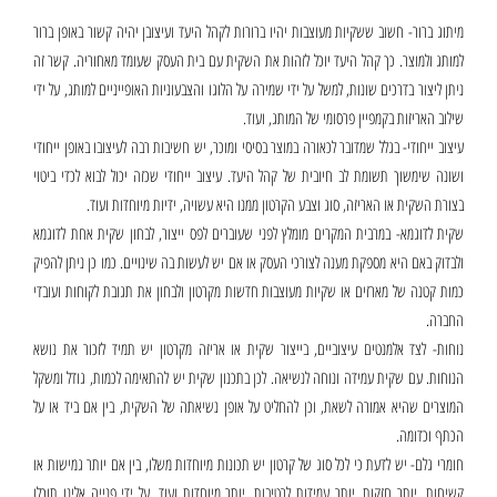
מיתוג ברור- חשוב ששקיות מעוצבות יהיו ברורות לקהל היעד ועיצובן יהיה קשור באופן ברור
למותג ולמוצר. כך קהל היעד יוכל לזהות את השקית עם בית העסק שעומד מאחוריה. קשר זה
ניתן ליצור בדרכים שונות, למשל על ידי שמירה על הלוגו והצבעוניות האופייניים למותג, על ידי
שילוב האריזות בקמפיין פרסומי של המותג, ועוד.
עיצוב ייחודי- בגלל שמדובר לכאורה במוצר בסיסי ומוכר, יש חשיבות רבה לעיצובו באופן ייחודי
ושונה שימשוך תשומת לב חיובית של קהל היעד. עיצוב ייחודי שכזה יכול לבוא לכדי ביטוי
בצורת השקית או האריזה, סוג וצבע הקרטון ממנו היא עשויה, ידיות מיוחדות ועוד.
שקית לדוגמא- במרבית המקרים מומלץ לפני שעוברים לפס ייצור, לבחון שקית אחת לדוגמא
ולבדוק באם היא מספקת מענה לצורכי העסק או אם יש לעשות בה שינויים. כמו כן ניתן להפיק
כמות קטנה של מארזים או שקיות מעוצבות חדשות מקרטון ולבחון את תגובת לקוחות ועובדי
החברה.
נוחות- לצד אלמנטים עיצוביים, בייצור שקית או אריזה מקרטון יש תמיד לזכור את נושא
הנוחות. עם שקית עמידה ונוחה לנשיאה. לכן בתכנון שקית יש להתאימה לכמות, גודל ומשקל
המוצרים שהיא אמורה לשאת, וכן להחליט על אופן נשיאתה של השקית, בין אם ביד או על
הכתף וכדומה.
חומרי גלם- יש לדעת כי לכל סוג של קרטון יש תכונות מיוחדות משלו, בין אם יותר גמישות או
קשיחות, יותר חזקות, יותר עמידות לרטיבות, יותר מיוחדות ועוד. על ידי פנייה אלינו תוכלו