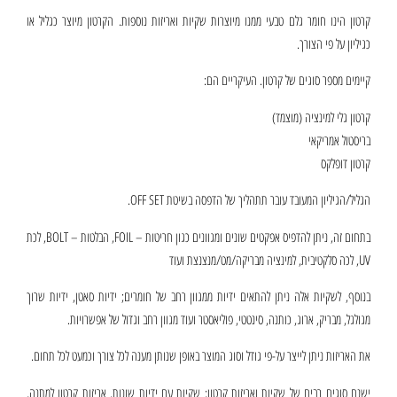
קרטון הינו חומר גלם טבעי ממנו מיוצרות שקיות ואריזות נוספות. הקרטון מיוצר כגליל או
כגיליון על פי הצורך.
קיימים מספר סוגים של קרטון. העיקריים הם:
קרטון גלי למינציה (מוצמד)
בריסטול אמריקאי
קרטון דופלקס
הגליל/הגיליון המעובד עובר תתהליך של הדפסה בשיטת OFF SET.
בתחום זה, ניתן להדפיס אפקטים שונים ומגוונים כגון חריטות – FOIL, הבלטות – BOLT, לכת
UV, לכה סלקטיבית, למינציה מבריקה/מט/מנצנצת ועוד
בנוסף, לשקיות אלה ניתן להתאים ידיות ממגוון רחב של חומרים; ידיות סאטן, ידיות שרוך
מגולגל, מבריק, ארוג, כותנה, סינטטי, פוליאסטר ועוד מגוון רחב וגדול של אפשרויות.
את האריזות ניתן לייצר על-פי גודל וסוג המוצר באופן שנותן מענה לכל צורך וכמעט לכל תחום.
ישנם סוגים רבים של שקיות ואריזות קרטון; שקיות עם ידיות שונות, אריזות קרטון למתנה,