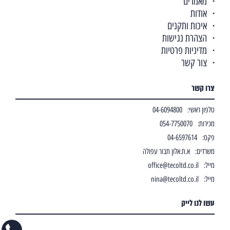
מאמרים
אודות
איכות ותקנים
הצהרת נגישות
מדיניות פרטיות
צור קשר
צרו קשר
טלפון ראשי:
04-6094800
מכירות:
054-7750070
פקס:
04-6597614
משרדים:
א.ת.אלון תבור עפולה
מייל:
office@tecoltd.co.il
מייל:
nina@tecoltd.co.il
עשו לנו לייק