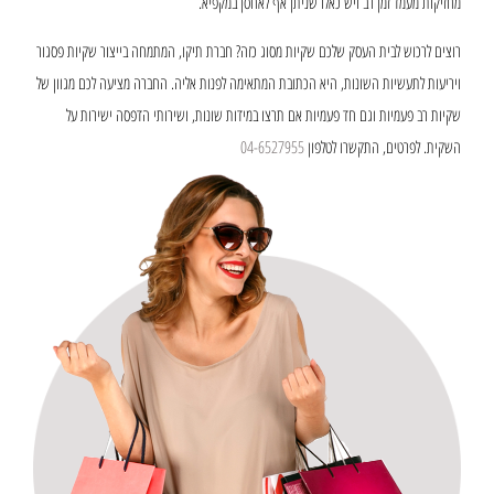
מחזיקות מעמד זמן רב ויש כאלו שניתן אף לאחסן במקפיא.
רוצים לרכוש לבית העסק שלכם שקיות מסוג כזה? חברת תיקו, המתמחה בייצור שקיות פסגור
ויריעות לתעשיות השונות, היא הכתובת המתאימה לפנות אליה. החברה מציעה לכם מגוון של
שקיות רב פעמיות וגם חד פעמיות אם תרצו במידות שונות, ושירותי הדפסה ישירות על
השקית. לפרטים, התקשרו לטלפון
04-6527955