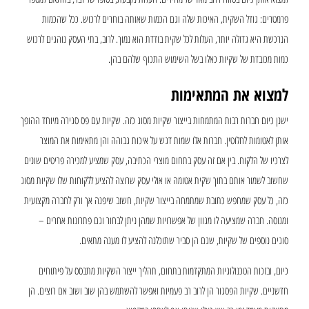
פרמטרים: גודל השקית, האיכות שלה וגם הכמות שאותה בוחרים לרכוש. ככל שהכמות
הנרכשת היא גדולה יותר, העלות לכל שקית בודדת הוא נמוך. לרוב, בתי העסק נוהגים לרכוש
כמות מכובדת של שקיות כאלו בשל השימוש התכוף שלהם בהן.
למצוא את המתאימות
ישנן כיום חברות רבות המתמחות בייצור שקיות מסוג כזה. שקיות עם פס סגירה מיוחד ההופך
אותן לאטומות לחלוטין. חברות אלו שמות דגש על איכות גבוהה והן מתאימות את המוצר
לצרכיו של הלקוח. בין אם זה עסק בתחום מוצרי הכתיבה, עסק שמציע למכירה פריטים שונים
שחשוב לשמור אותם בתוך שקית אטומה או אולי עסק שרוצה להציע ללקוחות שלו שקיות מסוג
כזה, כל עסק שמחפש כתובת שמתמחה בייצור שקיות, חשוב שיפנה אך ורק לחברה מקצועית
ומנוסה. חברה שמציעה לו מגוון של אפשרויות שמהן ניתן לבחור וגם פתרונות אחרים –
סוגים נוספים של שקיות, שגם הן סביר שתוכלנה להציע לו מענה מתאים.
כיום, ובזכות הטכנולוגיות המתקדמות בתחום, תהליך ייצור השקיות מתבסס על פיתוחים
חדשניים. שקיות הפסגור הן לרוב רב פעמיות ואפשר להשתמש בהן שוב ושוב אם רוצים. הן