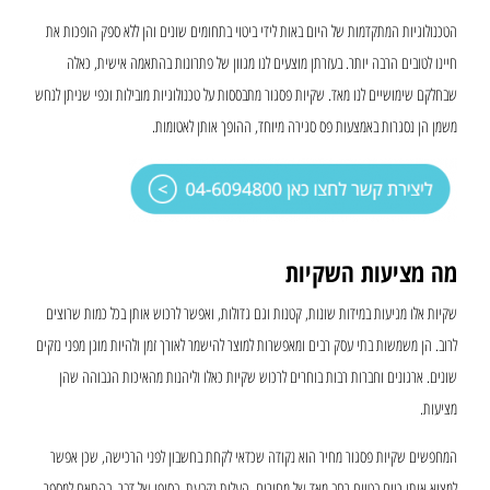
הטכנולוגיות המתקדמות של היום באות לידי ביטוי בתחומים שונים והן ללא ספק הופכות את
חיינו לטובים הרבה יותר. בעזרתן מוצעים לנו מגוון של פתרונות בהתאמה אישית, כאלה
שבחלקם שימושיים לנו מאד. שקיות פסגור מתבססות על טכנולוגיות מובילות וכפי שניתן לנחש
משמן הן נסגרות באמצעות פס סגירה מיוחד, ההופך אותן לאטומות.
מה מציעות השקיות
שקיות אלו מגיעות במידות שונות, קטנות וגם גדולות, ואפשר לרכוש אותן בכל כמות שרוצים
לרוב. הן משמשות בתי עסק רבים ומאפשרות למוצר להישמר לאורך זמן ולהיות מוגן מפני נזקים
שונים. ארגונים וחברות רבות בוחרים לרכוש שקיות כאלו וליהנות מהאיכות הגבוהה שהן
מציעות.
המחפשים שקיות פסגור מחיר הוא נקודה שכדאי לקחת בחשבון לפני הרכישה, שכן אפשר
למצוא אותן כיום בטווח רחב מאד של מחירים. העלות נקבעת, בסופו של דבר, בהתאם למספר