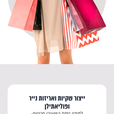
ייצור שקיות ואריזות נייר
ופוליאתילן