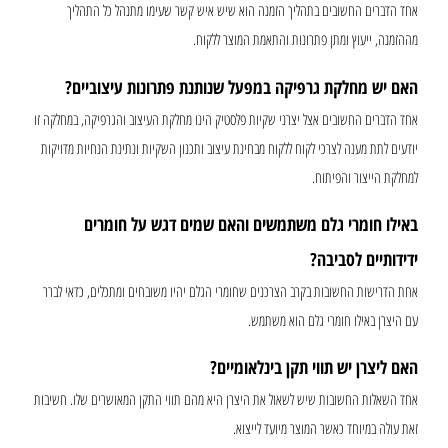
אחד הדברים החשובים בתהליך הזמנה הוא שיש איש קשר שעימו מתנהל כל התהליך
מההזמנה, ייעוץ ומתן פתרונות והתאמת המוצר ללקוח.
האם יש מחלקת גרפיקה במפעל שנותנת פתרונות עיצוביים?
אחד הדברים החשובים אצל יצרני שקיות פלסטיק הינו מחלקת העיצוב והגרפיקה, במחלקה זו
יודעים לתת מענה לצרכי לקוח ללקוח מבחינת עיצוב ותכנון השקיות ונתינת הנחיות מדויקות
למחלקת הייצור והפיתוח.
באילו חומרי גלם משתמשים והאם שמים דגש על חומרים
ידידותיים לסביבה?
אחת הדרישות החשובות בקרב הצרכנים שחומרי הגלם יהיו משובחים ומתכלים, כדאי לברר
עם היצרן באילו חומרי גלם הוא משתמש.
האם ליצרן יש תווי תקן בינלאומיים?
אחד השאלות החשובות שיש לשאול את היצרן היא מהם תווי התקן המאושרים שלו. חשיבות
זאת עולה במיוחד כאשר המוצר מיועד לייצוא.