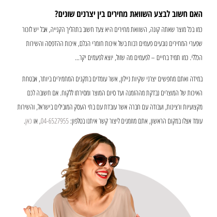
האם חשוב לבצע השוואת מחירים בין יצרנים שונים?
כמו בכל מוצר שאתה קונה, השוואת מחירים היא צעד חשוב בתהליך הקנייה, אבל יש לזכור
שפערי המחירים נובעים פעמים רבות בשל איכות חומרי הגלם, איכות ההדפסה והשירות
הכללי. כמו תמיד בחיים – לפעמים מה שזול, יוצא לפעמים יקר…
במידה ואתם מחפשים יצרני שקיות ניילון, אשר עומדים בתקנים המחמירים ביותר, אבטחת
האיכות של המוצרים נבדקת מההזמנה ועד סיום המוצר ומסירתו ללקוח. אם חשובה לכם
מקצועיות ורצינות, ועבודה עם חברה אשר עובדת עם בתי העסק המובילים בישראל, והשירות
עומד אצלו במקום הראשון, אתם מוזמנים ליצור קשר איתנו בטלפון:
04-6527955
, או
כאן
.