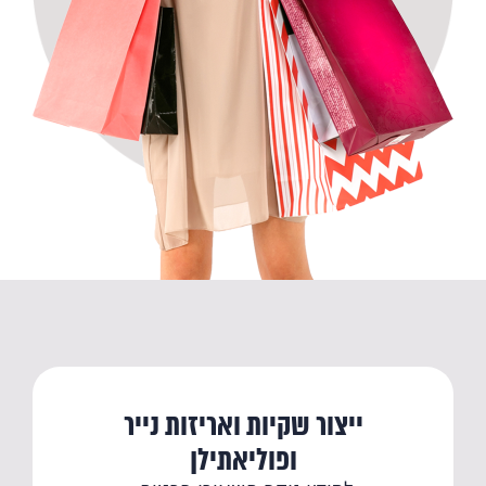
ייצור שקיות ואריזות נייר
ופוליאתילן