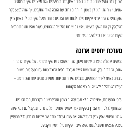
הצורך הזה הוליד פתרונות רבים באזור הצפון, לרבות מפעלים אשר מייצרים שקיות מסוגים
שונים. ייצור שקיות ניילון בצפון זהו תחום נרחב עם הרבה מאוד שחקנים, אך שווה לבצע סקר
שוק בחיפוש אחר יצרני שקיות ניילון ולבחור את הטובים ביותר. מפעל שקיות ניילון בצפון צריך
לא לספק רק את השקיות עצמן, אלא גם שירות כולל של משלוחים, מענה מהיר וזמינות מרבית
ללקוח הפונה אליו כדי להיעזר בשירותיו.
מערכת יחסים ארוכה
מפעלים שכאלה מייצרים שקיות ניילון, שקיות פלסטיק או שקיות קרטון. לכל שקית יש מחיר
שונה, אך בתור עסק, חשוב מאוד לייצר מערכת יחסים ארוכת טווח עם מפעל טוב. כאשר
עובדים בצמוד לאחד המפעלים, מקבלים שירות טוב יותר, מחירים טובים יותר והכי חשוב –
לעולם לא נתקלים ללא שקיות כדי לתת ללקוחות.
על פי ההערכות, צפויים לקום לא מעט עסקים בצפון הארץ בשנים הקרובות, מכל הסוגים.
המשותף לכולם הוא הצורך בשקיות אשר ישמשו לסחיבה של מוצרים, ובמקביל גם ככלי שיווק
אורגני וחינמי. עסק צריך לדעת לשווק את עצמו ועבודה טובה עם שקיות זה חלק גדול מהעניין.
בשביל להצליח חשוב למצוא מפעל לייצור שקיות ניילון אמין ומקצועי.